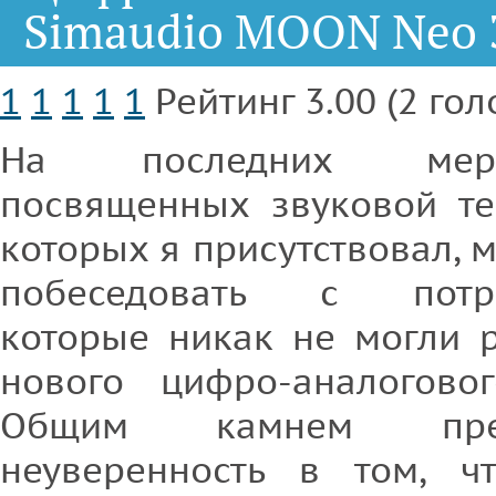
Simaudio MOON Neo 
1
1
1
1
1
Рейтинг 3.00 (2 гол
На последних мероп
посвященных звуковой те
которых я присутствовал, 
побеседовать с потре
которые никак не могли 
нового цифро-аналоговог
Общим камнем прет
неуверенность в том, ч