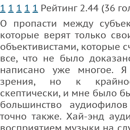
1
1
1
1
1
Рейтинг 2.44 (36 го
О пропасти между субъек
которые верят только сво
объективистами, которые 
все, что не было доказан
написано уже многое. Я
зрения, но к крайно
скептически, и мне было бы
большинство аудиофилов
точно также. Хай-энд ауд
восприятием музыки на слух