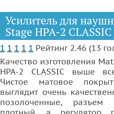
Усилитель для наушн
Stage HPA-2 CLASSIC
1
1
1
1
1
Рейтинг 2.46 (13 го
Качество изготовления Mat
HPA-2 CLASSIC выше все
Чистое матовое покры
выглядит очень качестве
позолоченные, разъем
плотный, а регулятор г