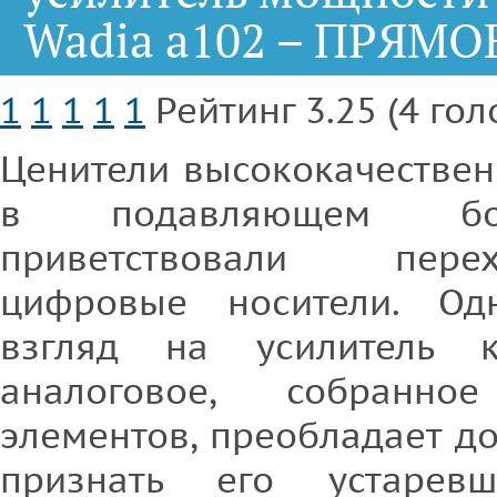
Wadia a102 – ПРЯМ
1
1
1
1
1
Рейтинг 3.25 (4 гол
Ценители высококачествен
в подавляющем бол
приветствовали пе
цифровые носители. Од
взгляд на усилитель 
аналоговое, собранн
элементов, преобладает до
признать его устарев