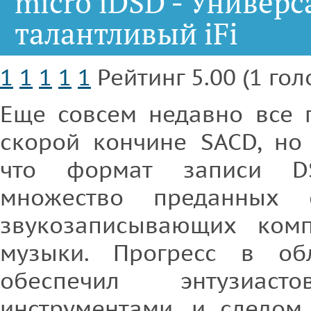
micro iDSD - Универ
талантливый iFi
1
1
1
1
1
Рейтинг 5.00 (1 гол
Еще совсем недавно все 
скорой кончине SACD, но 
что формат записи D
множество преданных 
звукозаписывающих ком
музыки. Прогресс в о
обеспечил энтузиаст
инструментами, и следом