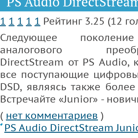
PS Audio DirectStream
1
1
1
1
1
Рейтинг 3.25 (12 го
Следующее поколени
аналогового преобра
DirectStream от PS Audio,
все поступающие цифровы
DSD, являясь также более
Встречайте «Junior» - нови
(
нет комментариев
)
PS Audio DirectStream Juni