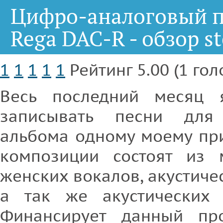
Цифро-аналоговый п
Rega DAC-R - обзор s
1
1
1
1
1
Рейтинг 5.00 (1 гол
Весь последний месяц 
записывать песни для
альбома одному моему при
композиции состоят из
женских вокалов, акустичес
а так же акустических 
Финансирует данный про