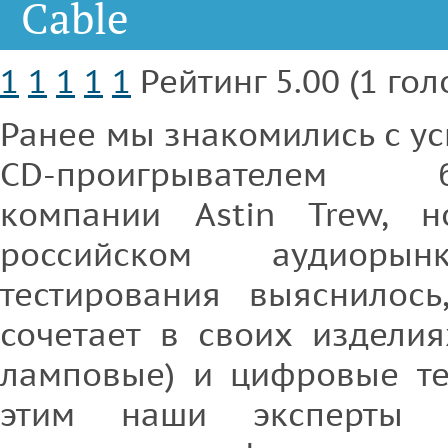
Cable
1
1
1
1
1
Рейтинг 5.00 (1 гол
Ранее мы знакомились с ус
CD-проигрывателем бр
компании Astin Trew, н
российском аудиоры
тестирования выяснилос
сочетает в своих изделия
ламповые) и цифровые те
этим наши эксперты 