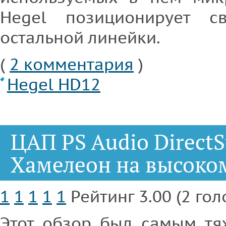
Hegel позиционирует с
остальной линейки.
(
2 комментария
)
Hegel HD12
ЦАП PS Audio Direct
Хамелеон на высоко
1
1
1
1
1
Рейтинг 3.00 (2 гол
Этот обзор был самым т