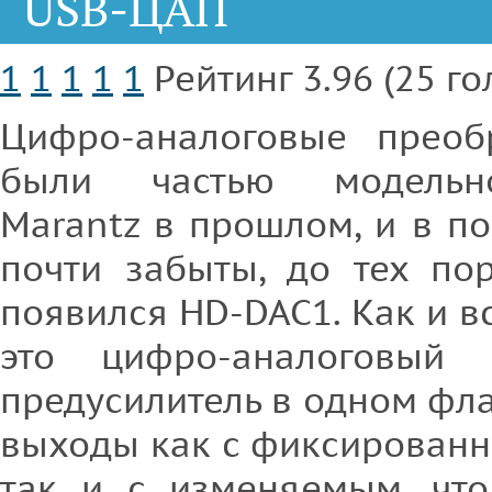
USB-ЦАП
1
1
1
1
1
Рейтинг 3.96 (25 го
Цифро-аналоговые преоб
были частью модельн
Marantz в прошлом, и в п
почти забыты, до тех по
появился HD-DAC1. Как и в
это цифро-аналоговый 
предусилитель в одном фл
выходы как с фиксированн
так и с изменяемым, что