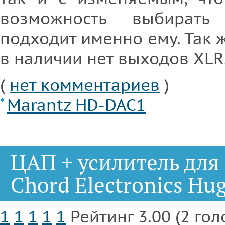
возможность выбирать
подходит именно ему. Так ж
в наличии нет выходов XLR
(
нет комментариев
)
Marantz HD-DAC1
ЦАП + усилитель дл
Chord Electronics Hu
1
1
1
1
1
Рейтинг 3.00 (2 гол