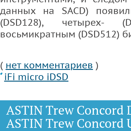
данных на SACD) появил
(DSD128), четырех- 
восьмикратным (DSD512) б
(
нет комментариев
)
iFi micro iDSD
ASTIN Trew Concord 
ASTIN Trew Concord 