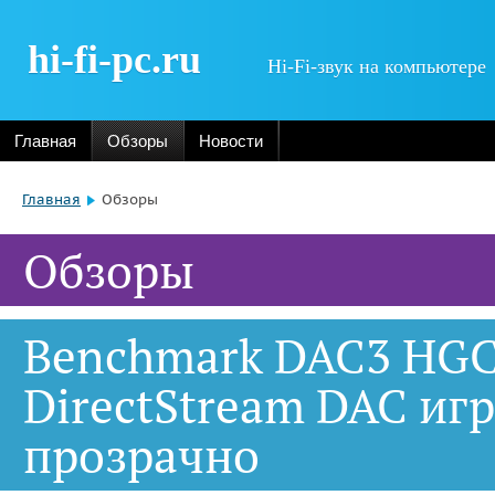
hi-fi-pc.ru
Hi-Fi-звук на компьютере
Главная
Обзоры
Новости
Главная
Обзоры
Обзоры
Benchmark DAC3 HGC 
DirectStream DAC иг
прозрачно