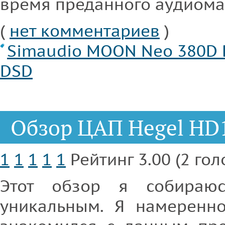
время преданного аудиома
(
нет комментариев
)
Simaudio MOON Neo 380D
DSD
Обзор ЦАП Hegel HD
1
1
1
1
1
Рейтинг 3.00 (2 гол
Этот обзор я собираюс
уникальным. Я намеренн