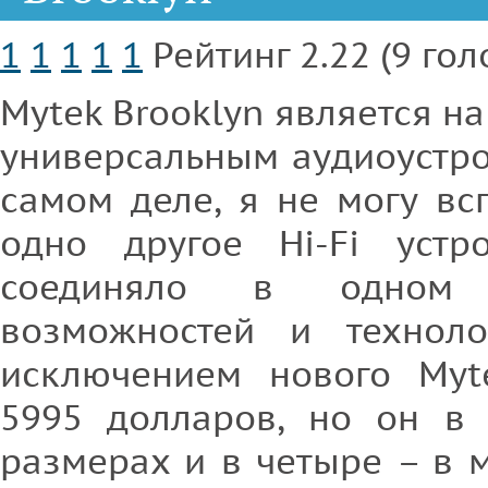
1
1
1
1
1
Рейтинг 2.22 (9 гол
Mytek Brooklyn является н
универсальным аудиоустро
самом деле, я не могу вс
одно другое Hi-Fi устр
соединяло в одном 
возможностей и техноло
исключением нового Myt
5995 долларов, но он в
размерах и в четыре – в м