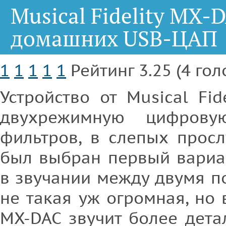
Musical Fidelity MX-D
домашних USB-ЦАП
1
1
1
1
1
Рейтинг 3.25 (4 гол
Устройство от Musical Fid
двухрежимную цифрову
фильтров, в слепых прос
был выбран первый вариа
в звучании между двумя 
не такая уж огромная, но
MX-DAC звучит более дета