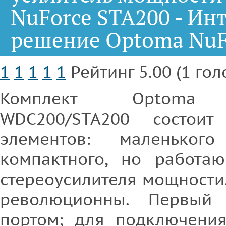
NuForce STA200 - Ин
решение Optoma NuF
1
1
1
1
1
Рейтинг 5.00 (1 гол
Комплект Optoma 
WDC200/STA200 состои
элементов: маленько
компактного, но работа
стереоусилителя мощности
революционны. Первый
портом; для подключения