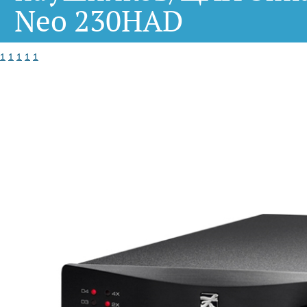
Neo 230HAD
1
1
1
1
1