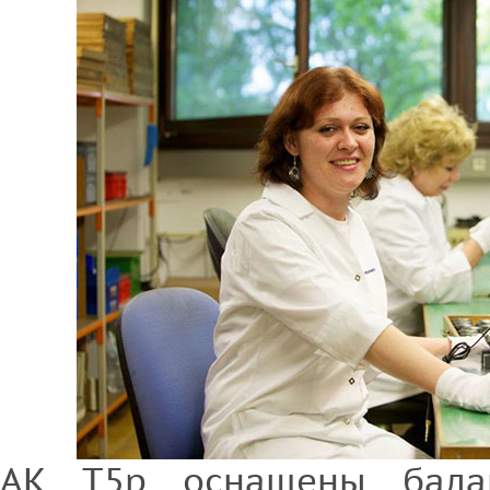
АК T5p оснащены бала