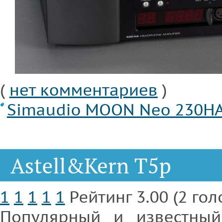
(
нет комментариев
)
Simaudio MOON Neo 230H
Astell&Kern T5p
1
1
1
1
1
Рейтинг 3.00 (2 гол
Популярный и известный