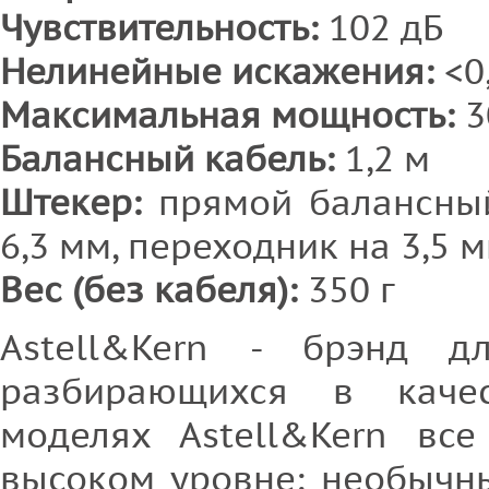
Чувствительность:
102 дБ
Нелинейные искажения:
<0
Максимальная мощность:
3
Балансный кабель:
1,2 м
Штекер:
прямой балансный
6,3 мм, переходник на 3,5 
Вес (без кабеля):
350 г
Astell&Kern - брэнд дл
разбирающихся в каче
моделях Astell&Kern вс
высоком уровне: необычны