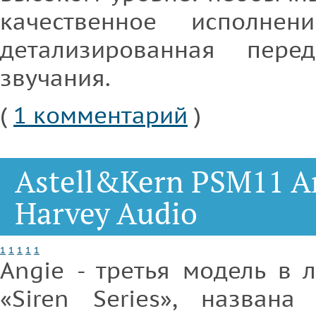
качественное исполне
детализированная перед
звучания.
(
1 комментарий
)
Astell&Kern PSM11 An
Harvey Audio
1
1
1
1
1
Angie - третья модель в 
«Siren Series», названа