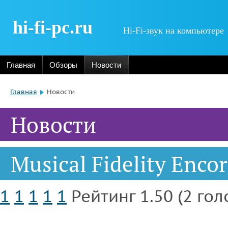
hi-fi-pc.ru
Hi-Fi-звук на компьютере
Главная
Обзоры
Новости
Главная
Новости
Новости
Musical Fidelity Enco
1
1
1
1
1
Рейтинг 1.50 (2 гол