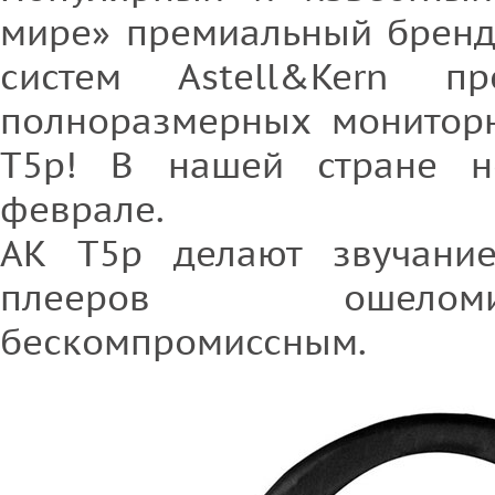
мире» премиальный бренд
систем Astell&Kern пр
полноразмерных монитор
T5p! В нашей стране н
феврале.
AК T5p делают звучание
плееров ошело
бескомпромиссным.