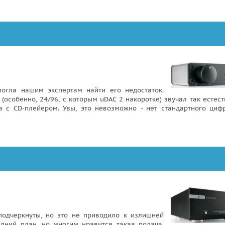
могла нашим экспертам найти его недостаток.
особенно, 24/96, с которым uDAC 2 накоротке) звучал так естест
а с CD-плейером. Увы, это невозможно - нет стандартного циф
подчеркнуты, но это не приводило к излишней
едний план, но многим нравится такая подача,