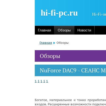
hi-fi-pc.ru
Hi-Fi-з
Главная
Обзоры
Новости
Главная
Обзоры
Обзоры
NuForce DAC9 - СЕАНС
1
1
1
1
1
Богатое, материальное и тонко проработа
входов. Расширенные возможности подключ