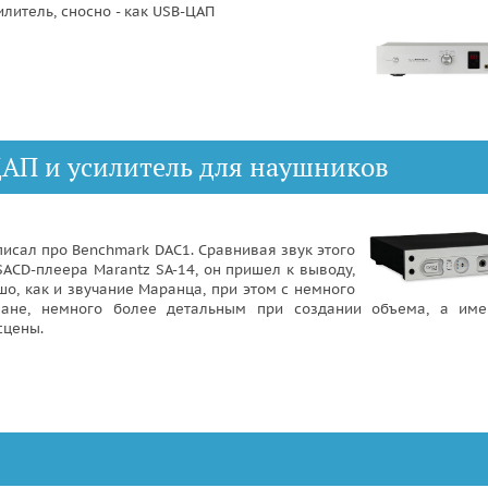
литель, сносно - как USB-ЦАП
ЦАП и усилитель для наушников
писал про Benchmark DAC1. Сравнивая звук этого
SACD-плеера Marantz SA-14, он пришел к выводу,
о, как и звучание Маранца, при этом с немного
лане, немного более детальным при создании объема, а им
сцены.