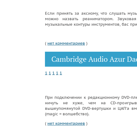
Если принять за аксиому, что слушать музы
можно назвать реаниматором. Звуковая
музыкальные контуры инструментов, бас при
(
нет комментариев
)
Cambridge Audio Azur Da
1
1
1
1
1
При подключении к редакционному DVD-пле
ничуть не хуже, чем на CD-проигрыв
вышеупомянутой DVD-вертушки и ЦАП'а вм
(magic = волшебство).
(
нет комментариев
)