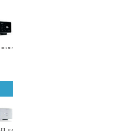
 после
III по