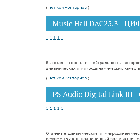
(
нет комментариев
)
Music Hall DAC25.3 - 
1
1
1
1
1
Высокая ясность и нейтральность воспро
динамических и микродинамических качеств -
(
нет комментариев
)
PS Audio Digital Link 
1
1
1
1
1
Отличные динамические и микродинамическ
режиме 192 кГц. Полноценный бас и ясная, б