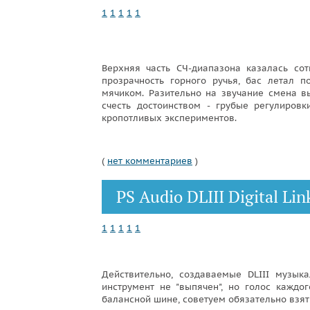
1
1
1
1
1
Верхняя часть СЧ-диапазона казалась со
прозрачность горного ручья, бас летал 
мячиком. Разительно на звучание смена в
счесть достоинством - грубые регулиров
кропотливых экспериментов.
(
нет комментариев
)
PS Audio DLIII Digital Lin
1
1
1
1
1
Действительно, создаваемые DLIII музык
инструмент не "выпячен", но голос каждо
балансной шине, советуем обязательно взять