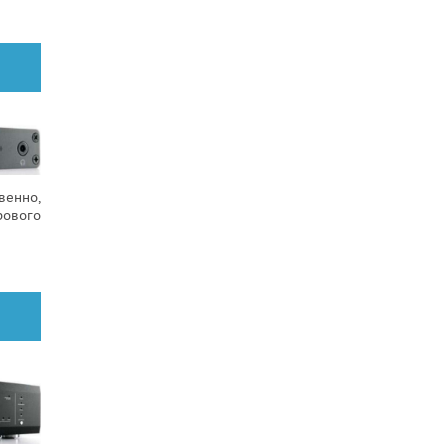
венно,
рового