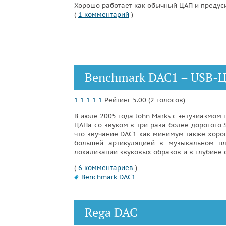
Хорошо работает как обычный ЦАП и предуси
(
1 комментарий
)
Benchmark DAC1 – USB-
1
1
1
1
1
Рейтинг 5.00 (2 голосов)
В июле 2005 года John Marks с энтузиазмом 
ЦАПа со звуком в три раза более дорогого 
что звучание DAC1 как минимум также хорош
большей артикуляцией в музыкальном п
локализации звуковых образов и в глубине 
(
6 комментариев
)
Benchmark DAC1
Rega DAC