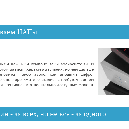
иваем ЦАПы
самыми важными компонентами аудиосистемы. И
ногом зависит характер звучания, но чем дальше
тановится такое звено, как внешний цифро-
очень дорогими и считались атрибутом систем
мя появились и относительно доступные модели.
 - за всех, но не все - за одного