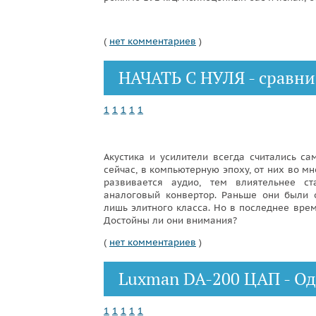
(
нет комментариев
)
НАЧАТЬ С НУЛЯ - сравн
1
1
1
1
1
Акустика и усилители всегда считались 
сейчас, в компьютерную эпоху, от них во м
развивается аудио, тем влиятельнее с
аналоговый конвертор. Раньше они были 
лишь элитного класса. Но в последнее вре
Достойны ли они внимания?
(
нет комментариев
)
Luxman DA-200 ЦАП - Один
1
1
1
1
1