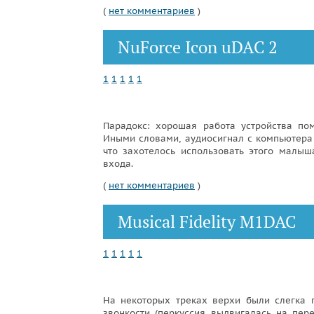
(
нет комментариев
)
NuForce Icon uDAС 2
1
1
1
1
1
Парадокс: хорошая работа устройства по
Иными словами, аудиосигнал с компьютера (
что захотелось использовать этого малыш
входа.
(
нет комментариев
)
Musical Fidelity M1DAC
1
1
1
1
1
На некоторых треках верхи были слегка 
звонкости (перкуссия выдвигалась на пер