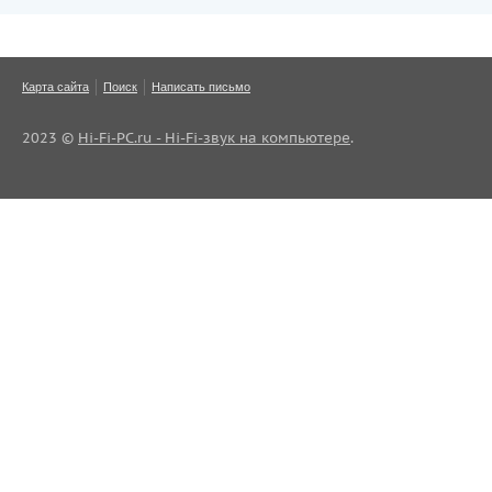
Карта сайта
Поиск
Написать письмо
2023 ©
Hi-Fi-PC.ru - Hi-Fi-звук на компьютере
.