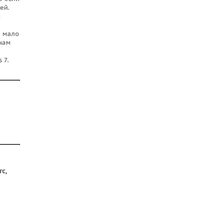
ей.
й
е мало
 нам
 7.
c,