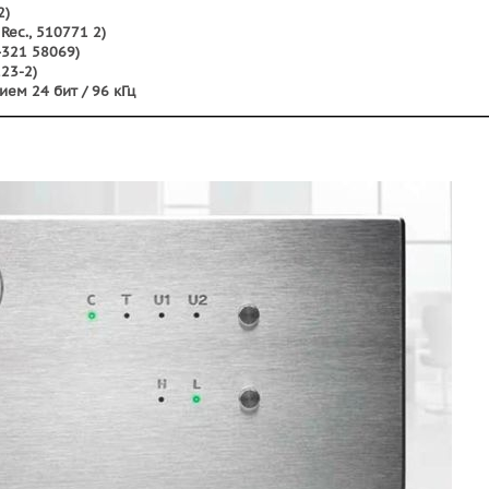
2)
 Rec., 510771 2)
74321 58069)
123-2)
ием 24 бит / 96 кГц