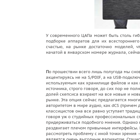
У современного ЦАПа может быть столь гиб
подборке аппаратов для их всестороннего 
счастью, на рынке достаточно моделей, ч
начатой в январском номере журнала, сейч
П
о прошествии всего лишь полугода мы снов
акцентируясь не на S/PDIF, а на USB-подкл
используемым как хранилище файлов и как 
источника, строго говоря, до сих пор не по
долей скепсиса взирают на все новые и но
рынке. Эта опция сейчас предлагается мног
авторитетом в мире аудио, как dCS (причем
классицистов она все равно уступает трад
говоря уж о студийных профессиональных сп
придерживаться подобного мнения. Однако в
раздвигает плечом привычные интерфейсы. К
рассмотреть проблему с иной точки зрения —
является очень выгодным вариантом. Стацио