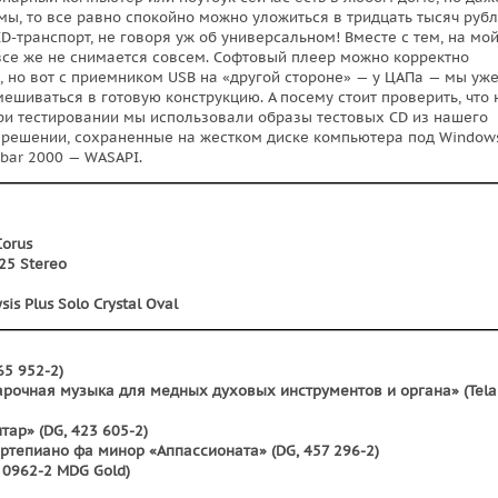
мы, то все равно спокойно можно уложиться в тридцать тысяч рубл
-транспорт, не говоря уж об универсальном! Вместе с тем, на мо
все же не снимается совсем. Софтовый плеер можно корректно
, но вот с приемником USB на «другой стороне» — у ЦАПа — мы уж
вмешиваться в готовую конструкцию. А посему стоит проверить, что
ри тестировании мы использовали образы тестовых CD из нашего
зрешении, сохраненные на жестком диске компьютера под Windows
bar 2000 — WASAPI.
Corus
25 Stereo
s Plus Solo Crystal Oval
65 952-2)
Барочная музыка для медных духовых инструментов и органа» (Telar
тар» (DG, 423 605-2)
ртепиано фа минор «Аппассионата» (DG, 457 296-2)
9 0962-2 MDG Gold)