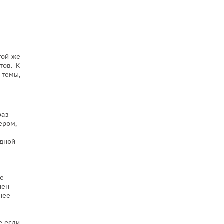
той же
тов. К
 темы,
раз
ером,
ядной
а
не
нен
нее
е если