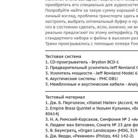
приобретать его специально для аудиосисте
Попробуйте найти за такую сумму хороший CD
личный взгляд, проблема транспорта здесь 
настроить, выбрать оптимальный буфер и пр.
что в состоянии сделать, если, конечно, не 
реально предлагают по этому интерфейсу. П
стандартного набора и файлы в высоком ра
Треки проигрывались с помощью плеера Foo
Тестовая система
1. CD-проигрыватель - Bryston BCD-1
2. Предварительный усилитель-Jeff Rowland 
3. Усилитель мощности - Jeff Rowland Model 6
4. Акустические системы - PMC OB1i
5. Межблочные и акустические кабели - Analysi
Тестовый материал
1. Дж. Б. Перголези, «Stabat Mater» (Accord, 4
2. Empire Brass Quintet и Уильям Кульман, «
80614)
3. Н. А. Римский-Корсаков, Симфония № 2 «Ан
4. Людвиг ван Бетховен, Соната № 23 для фо
5. В. Баумгратц, «Organ Landscape» (MDG, 31
6. Дж. Верди, «Реквием» (Philips, 442 142-2)