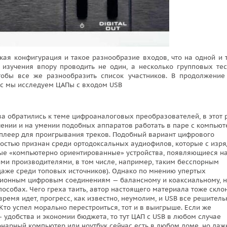
кая конфигурация и такое разнообразие входов, что на одной и 
изучения впору проводить не один, а несколько групповых тес
тобы все же разнообразить список участников. В продолжение
ас мы исследуем ЦАПы с входом USB
а обратились к теме цифроаналоговых преобразователей, в этот 
ючении и на умении подобных аппаратов работать в паре с компьют
плеер для проигрывания треков. Подобный вариант цифрового
лностью признан среди ортодоксальных аудиофилов, которые с изр
вые «компьютерно ориентированные» устройства, появляющиеся н
ими производителями, в том числе, например, таким бесспорным
 даже среди топовых источников). Однако по мнению упертых
иционным цифровым соединениям — балансному и коаксиальному, 
особах. Чего греха таить, автор настоящего материала тоже скло
ремя идет, прогресс, как известно, неумолим, и USB все решитель
то успел морально перестроиться, тот и в выигрыше. Если же
 удобства и экономии бюджета, то тут ЦАП с USB в любом случае
нарный компьютер или ноутбук сейчас есть в любом доме, но даж