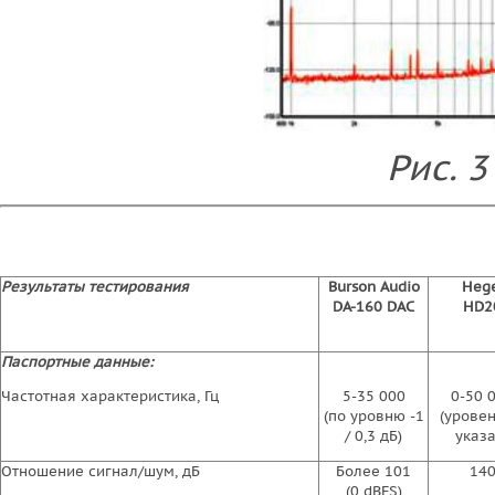
Рис. 3
Результаты тестирования
Burson Audio
Hege
DA-160 DAC
HD2
Паспортные данные:
Частотная характеристика, Гц
5-35 000
0-50 
(по уровню -1
(уровен
/ 0,3 дБ)
указа
Отношение сигнал/шум, дБ
Более 101
14
(0 dBFS)