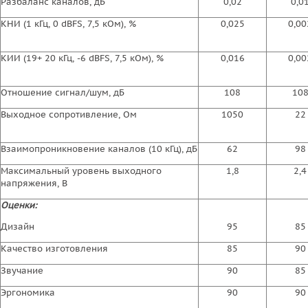
Разбаланс каналов, дБ
0,02
0,0
КНИ (1 кГц, 0 dBFS, 7,5 кОм), %
0,025
0,00
КИИ (19+ 20 кГц, -6 dBFS, 7,5 кОм), %
0,016
0,00
Отношение сигнал/шум, дБ
108
10
Выходное сопротивление, Ом
1050
22
Взаимопроникновение каналов (10 кГц), дБ
62
98
Максимальный уровень выходного
1,8
2,4
напряжения, В
Оценки:
Дизайн
95
85
Качество изготовления
85
90
Звучание
90
85
Эргономика
90
90