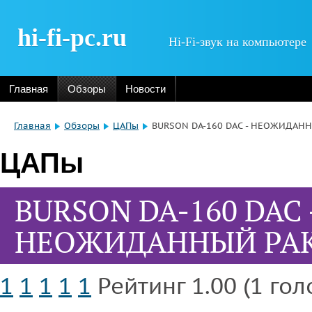
hi-fi-pc.ru
Hi-Fi-звук на компьютере
Главная
Обзоры
Новости
Главная
Обзоры
ЦАПы
BURSON DA-160 DAC - НЕОЖИДАН
ЦАПы
BURSON DA-160 DAC 
НЕОЖИДАННЫЙ РА
1
1
1
1
1
Рейтинг 1.00 (1 гол