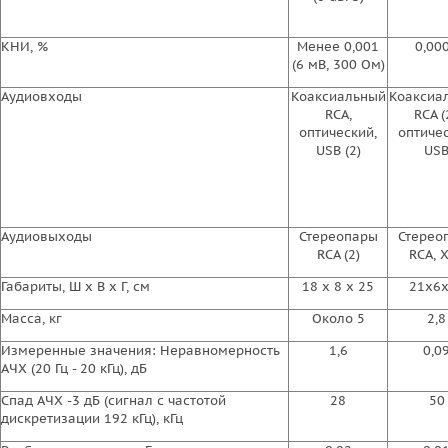
КНИ, %
Менее 0,001
0,00
(6 мВ, 300 Ом)
Аудиовходы
Коаксиальный
Коаксиа
RCA,
RCA (2
оптический,
оптичес
USB (2)
US
Аудиовыходы
Стереопары
Стерео
RCA (2)
RCA, 
Габариты, Ш х В х Г, см
18 х 8 х 25
21x6
Масса, кг
Около 5
2,8
Измеренные значения: Неравномерность
1,6
0,0
АЧХ (20 Гц - 20 кГц), дБ
Спад АЧХ -3 дБ (сигнал с частотой
28
50
дискретизации 192 кГц), кГц