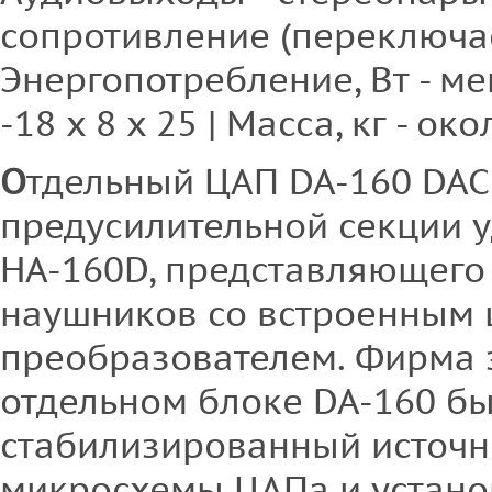
сопротивление (переключаем
Энергопотребление, Вт - ме
-18 х 8 х 25 | Масса, кг - око
О
тдельный ЦАП DA-160 DAC
предусилительной секции 
HA-160D, представляющего 
наушников со встроенным
преобразователем. Фирма з
отдельном блоке DA-160 б
стабилизированный источн
микросхемы ЦАПа и устано