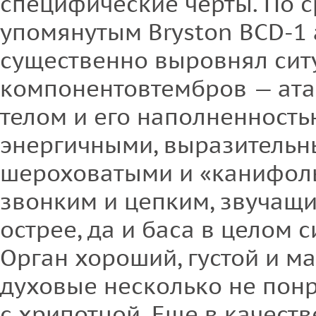
специфические черты. По 
упомянутым Bryston BCD-1 
существенно выровнял сит
компонентовтембров — ата
телом и его наполненность
энергичными, выразительн
шероховатыми и «канифол
звонким и цепким, звучащи
острее, да и баса в целом 
Орган хороший, густой и м
духовые несколько не пон
с хрипотцой. Еще в качест