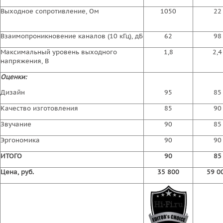
Выходное сопротивление, Ом
1050
22
Взаимопроникновение каналов (10 кГц), дБ
62
98
Максимальный уровень выходного
1,8
2,4
напряжения, В
Оценки:
Дизайн
95
85
Качество изготовления
85
90
Звучание
90
85
Эргономика
90
90
ИТОГО
90
85
Цена, руб.
35 800
59 0