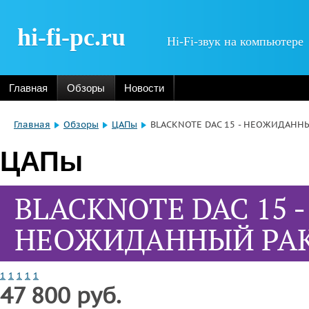
hi-fi-pc.ru
Hi-Fi-звук на компьютере
Главная
Обзоры
Новости
Главная
Обзоры
ЦАПы
BLACKNOTE DAC 15 - НЕОЖИДАНН
ЦАПы
BLACKNOTE DAC 15 -
НЕОЖИДАННЫЙ РА
1
1
1
1
1
47 800 руб.