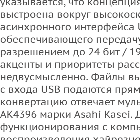
указывается, что концепция
выстроена вокруг высокос
асинхронного интерфейса U
обеспечивающего передачу
разрешением до 24 бит / 192
акценты и приоритеты рас
недвусмысленно. Файлы в
с входа USB подаются прям
конвертацию отвечает мул
АК4396 марки Asahi Kasei. 
функционирования с комп
воспроизведения хайрезно