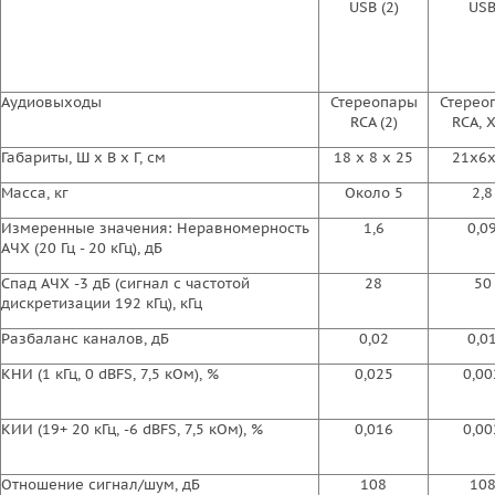
USB (2)
US
Аудиовыходы
Стереопары
Стерео
RCA (2)
RCA, 
Габариты, Ш х В х Г, см
18 х 8 х 25
21x6
Масса, кг
Около 5
2,8
Измеренные значения: Неравномерность
1,6
0,0
АЧХ (20 Гц - 20 кГц), дБ
Спад АЧХ -3 дБ (сигнал с частотой
28
50
дискретизации 192 кГц), кГц
Разбаланс каналов, дБ
0,02
0,0
КНИ (1 кГц, 0 dBFS, 7,5 кОм), %
0,025
0,00
КИИ (19+ 20 кГц, -6 dBFS, 7,5 кОм), %
0,016
0,00
Отношение сигнал/шум, дБ
108
10