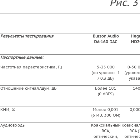
Рис. 3
Результаты тестирования
Burson Audio
Hege
DA-160 DAC
HD2
Паспортные данные:
Частотная характеристика, Гц
5-35 000
0-50 
(по уровню -1
(уровен
/ 0,3 дБ)
указа
Отношение сигнал/шум, дБ
Более 101
14
(0 dBFS)
КНИ, %
Менее 0,001
0,00
(6 мВ, 300 Ом)
Аудиовходы
Коаксиальный
Коаксиа
RCA,
RCA (2
оптический,
оптичес