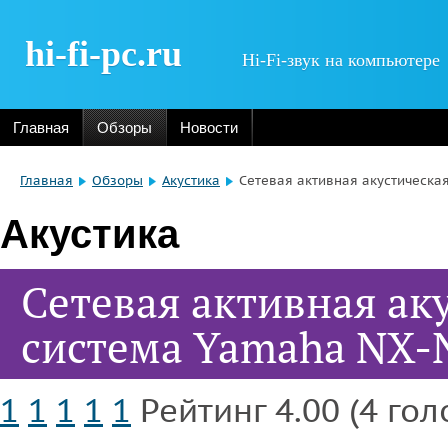
hi-fi-pc.ru
Hi-Fi-звук на компьютере
Главная
Обзоры
Новости
Главная
Обзоры
Акустика
Сетевая активная акустическа
Акустика
Сетевая активная ак
система Yamaha NX-
1
1
1
1
1
Рейтинг 4.00 (4 гол