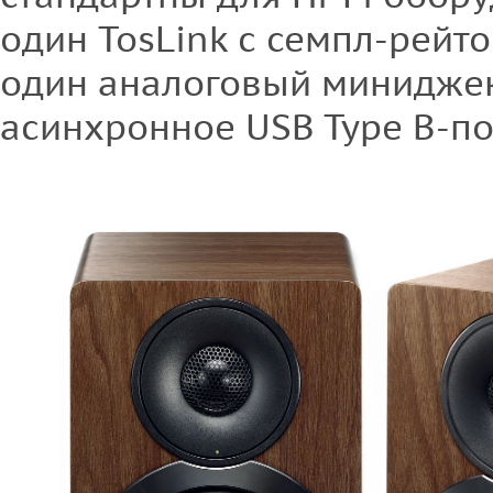
один TosLink с семпл-рейто
один аналоговый миниджек,
асинхронное USB Type B-п