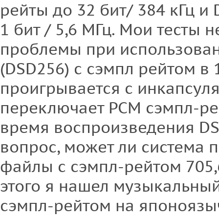
рейты до 32 бит/ 384 кГц и
1 бит / 5,6 МГц. Мои тесты 
проблемы при использова
(DSD256) с сэмпл рейтом в 1
проигрывается с инкапсул
переключает PCM сэмпл-рей
время воспроизведения DS
вопрос, может ли система 
файлы с сэмпл-рейтом 705,6
этого я нашел музыкальны
сэмпл-рейтом на японоязыч