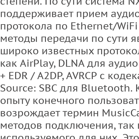
степени. По сути система N
поддерживает прием аудио
протокола по Ethernet/WiFi 
методы передачи по сути 
широко известных протокол
как AirPlay, DLNA для аудио
+ EDR / A2DP, AVRCP с кодек
Source: SBC для Bluetooth. 
опыту конечного пользова
возрождает термин MusicCa
методов подключения, так 
используемого для них. Эт