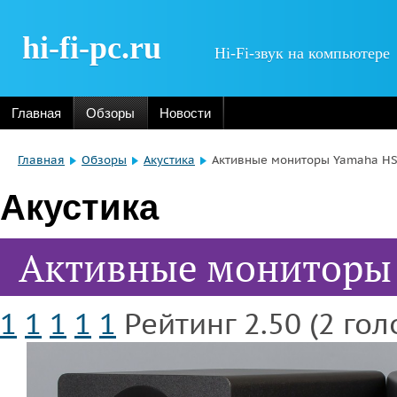
hi-fi-pc.ru
Hi-Fi-звук на компьютере
Главная
Обзоры
Новости
Главная
Обзоры
Акустика
Активные мониторы Yamaha H
Акустика
Активные мониторы
1
1
1
1
1
Рейтинг 2.50 (2 гол