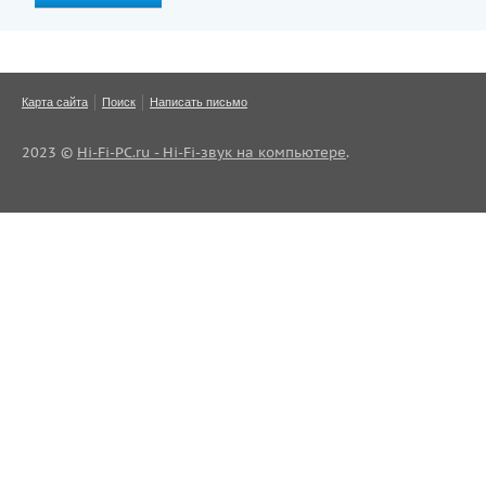
Карта сайта
Поиск
Написать письмо
2023 ©
Hi-Fi-PC.ru - Hi-Fi-звук на компьютере
.