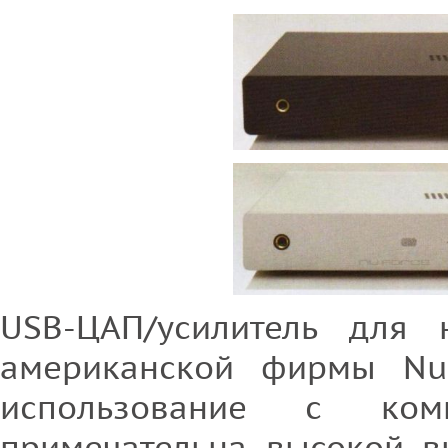
USB-ЦАП/усилитель для 
американской фирмы NuF
использование с ком
примечательна высокой 