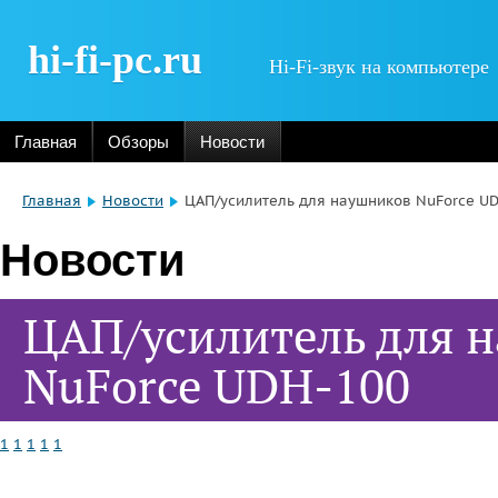
hi-fi-pc.ru
Hi-Fi-звук на компьютере
Главная
Обзоры
Новости
Главная
Новости
ЦАП/усилитель для наушников NuForce U
Новости
ЦАП/усилитель для 
NuForce UDH-100
1
1
1
1
1