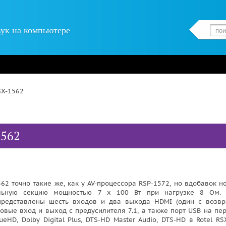
вук на компьютере
SX-1562
1562
62 точно такие же, как у AV-процессора RSP-1572, но вдобавок н
льную секцию мощностью 7 х 100 Вт при нагрузке 8 Ом. 
представлены шесть входов и два выхода HDMI (один с возв
овые вход и выход с предусилителя 7.1, а также порт USB на пе
eHD, Dolby Digital Plus, DTS-HD Master Audio, DTS-HD в Rotel RS