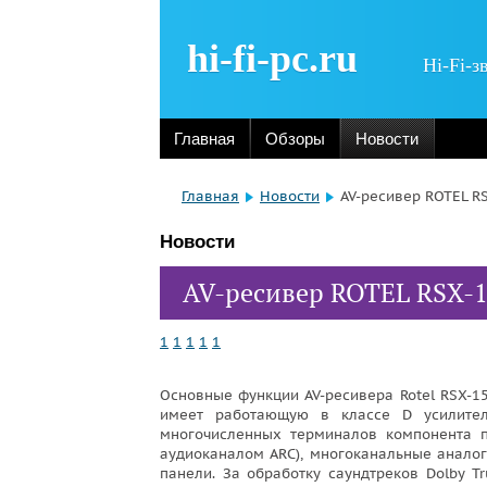
hi-fi-pc.ru
Hi-Fi-з
Главная
Обзоры
Новости
Главная
Новости
AV-ресивер ROTEL R
Новости
AV-ресивер ROTEL RSX-
1
1
1
1
1
Основные функции AV-ресивера Rotel RSX-15
имеет работающую в классе D усилите
многочисленных терминалов компонента 
аудиоканалом ARC), многоканальные аналог
панели. За обработку саундтреков Dolby Tru