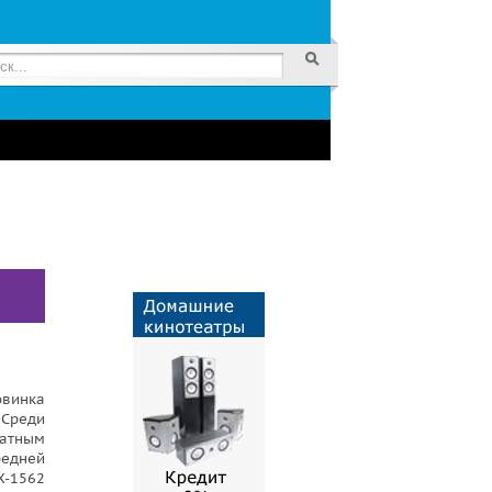
овинка
Среди
ратным
редней
X-1562