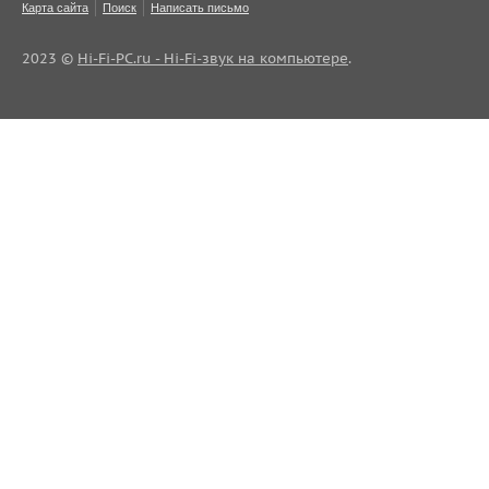
Карта сайта
Поиск
Написать письмо
2023 ©
Hi-Fi-PC.ru - Hi-Fi-звук на компьютере
.