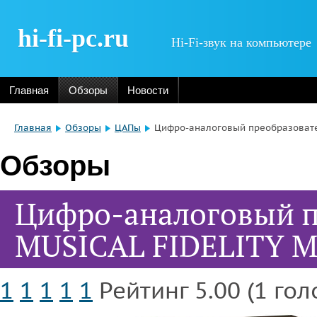
hi-fi-pc.ru
Hi-Fi-звук на компьютере
Главная
Обзоры
Новости
Главная
Обзоры
ЦАПы
Цифро-аналоговый преобразовате
Обзоры
Цифро-аналоговый п
MUSICAL FIDELITY 
1
1
1
1
1
Рейтинг 5.00 (1 гол