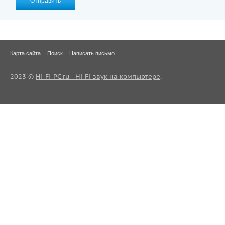
Отправить
Карта сайта
Поиск
Написать письмо
2023 ©
Hi-Fi-PC.ru - Hi-Fi-звук на компьютере
.