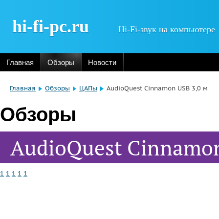
hi-fi-pc.ru
Hi-Fi-звук на компьютере
Главная
Обзоры
Новости
Главная
Обзоры
ЦАПы
AudioQuest Cinnamon USB 3,0 м
Обзоры
AudioQuest Cinnamon
1
1
1
1
1