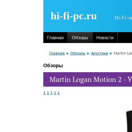
hi-fi-pc.ru
Hi-Fi-з
Главная
Обзоры
Новости
Главная
Обзоры
Акустика
Martin L
Обзоры
Martin Logan Motion 2 
1
1
1
1
1