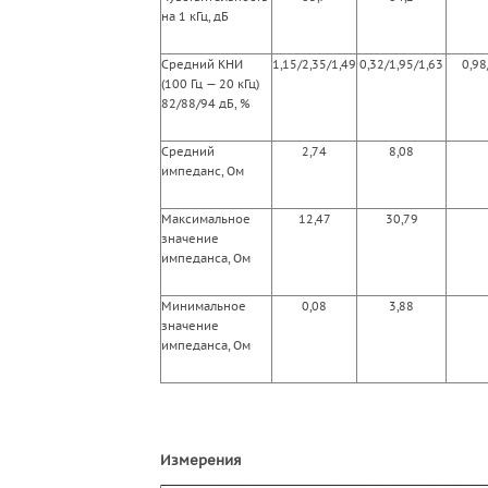
на 1 кГц, дБ
Средний КНИ
1,15/2,35/1,49
0,32/1,95/1,63
0,98
(100 Гц — 20 кГц)
82/88/94 дБ, %
Средний
2,74
8,08
импеданс, Ом
Максимальное
12,47
30,79
значение
импеданса, Ом
Минимальное
0,08
3,88
значение
импеданса, Ом
Измерения