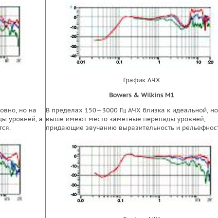
График АЧХ
Bowers & Wilkins M1
овно, но на
В пределах 150—3000 Гц АЧХ близка к идеальной, но
ы уровней, а
выше имеют место заметные перепады уровней,
тся.
придающие звучанию выразительность и рельефност