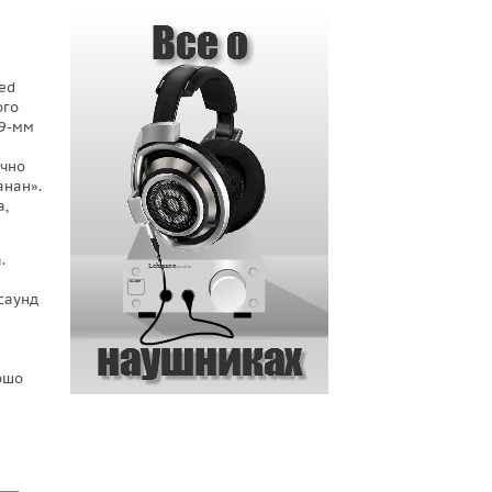
ed
ого
89-мм
очно
анан».
а,
.
саунд
ошо