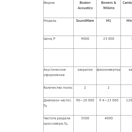
Фирма
Boston
Bowers &
Cambr
Acoustics
Wilkins
Модель
SoundWare
M1
Min
Цена, Р
9000
23 000
Акустическое
закрытое
фазоинвертор
з
оформление
Количество полос
2
2
Диапазон частот,
90—20 000
Л 4—23 000
12
Гц
Частота раздела
3500
4000
кроссовера, Гц