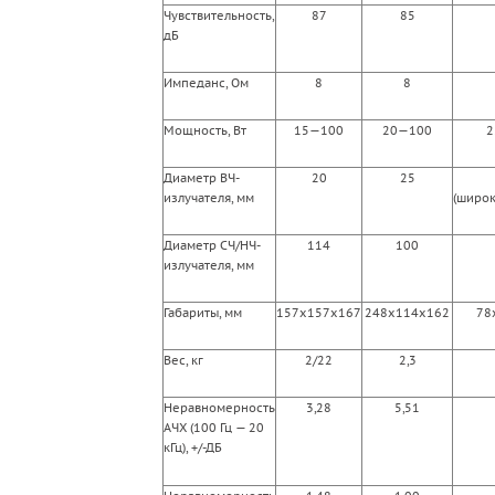
Чувствительность,
87
85
дБ
Импеданс, Ом
8
8
Мощность, Вт
15—100
20—100
2
Диаметр ВЧ-
20
25
излучателя, мм
(широ
Диаметр СЧ/НЧ-
114
100
излучателя, мм
Габариты, мм
157x157x167
248x114x162
78
Вес, кг
2/22
2,3
Неравномерность
3,28
5,51
АЧХ (100 Гц — 20
кГц), +/-ДБ