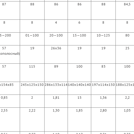
87
88
86
86
88
84,5
8
8
4
6
8
8
5—200
01—100
20—100
15—100
10—125
80
57
19
26x36
19
19
25
кополосный)
57
115
89
100
83
100
x154x85
245x125x150
286x133x114
140x140x140
197x114x150
188x125x
0,85
2
1,81
15
1,36
2,2
2,55
2,22
1,30
1,85
2,80
1,03