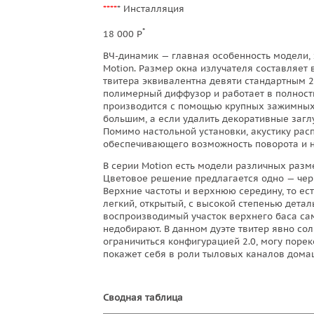
****
* Инсталляция
*
18 000 Р
ВЧ-динамик — главная особенность модели, 
Motion. Размер окна излучателя составляет
твитера эквивалентна девяти стандартным 
полимерный диффузор и работает в полност
производится с помощью крупных зажимных 
большим, а если удалить декоративные загл
Помимо настольной установки, акустику ра
обеспечивающего возможность поворота и н
В серии Motion есть модели различных разм
Цветовое решение предлагается одно — чер
Верхние частоты и верхнюю середину, то есть
легкий, открытый, с высокой степенью дета
воспроизводимый участок верхнего баса сам
недобирают. В данном дуэте твитер явно соли
ограничиться конфигурацией 2.0, могу порек
покажет себя в роли тыловых каналов дома
Сводная таблица