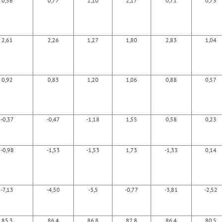
0,56
0,77
1,10
2,17
0,71
0,73
2,61
2,26
1,27
1,80
2,83
1,04
0,92
0,83
1,20
1,06
0,88
0,57
-0,37
-0,47
-1,18
1,55
0,58
0,23
-0,98
-1,53
-1,53
1,73
-1,33
0,14
-7,13
-4,50
-3,5
-0,77
-3,81
-2,52
85,3
86,4
86,8
82,8
86,4
80,5