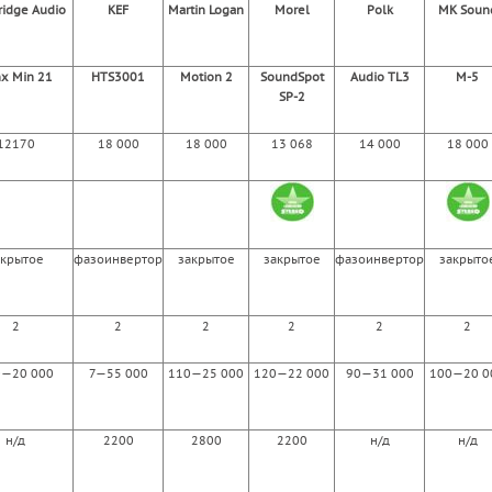
idge Audio
KEF
Martin Logan
Morel
Polk
МК Soun
x Min 21
HTS3001
Motion 2
SoundSpot
Audio TL3
М-5
SP-2
12170
18 000
18 000
13 068
14 000
18 000
акрытое
фазоинвертор
закрытое
закрытое
фазоинвертор
закрыто
2
2
2
2
2
2
0—20 000
7—55 000
110—25 000
120—22 000
90—31 000
100—20 0
н/д
2200
2800
2200
н/д
н/д