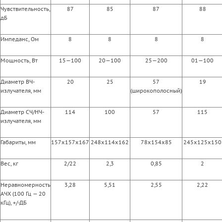
Чувствительность,
87
85
87
88
дБ
Импеданс, Ом
8
8
8
8
Мощность, Вт
15—100
20—100
25—200
01—100
Диаметр ВЧ-
20
25
57
19
излучателя, мм
(широкополосный)
Диаметр СЧ/НЧ-
114
100
57
115
излучателя, мм
Габариты, мм
157x157x167
248x114x162
78x154x85
245x125x150
Вес, кг
2/22
2,3
0,85
2
Неравномерность
3,28
5,51
2,55
2,22
АЧХ (100 Гц — 20
кГц), +/-ДБ