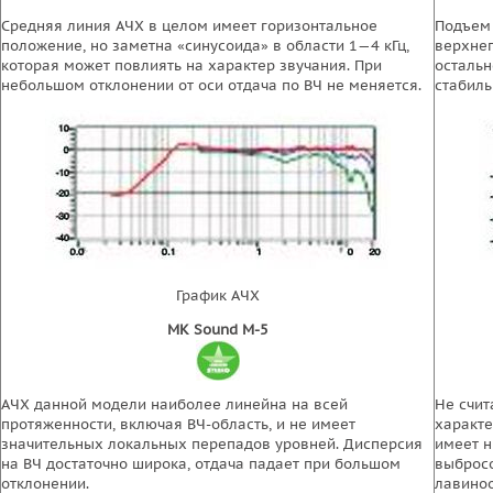
Средняя линия АЧХ в целом имеет горизонтальное
Подъем 
положение, но заметна «синусоида» в области 1—4 кГц,
верхнег
которая может повлиять на характер звучания. При
остальн
небольшом отклонении от оси отдача по ВЧ не меняется.
стабиль
График АЧХ
МК Sound М-5
АЧХ данной модели наиболее линейна на всей
Не счит
протяженности, включая ВЧ-область, и не имеет
характе
значительных локальных перепадов уровней. Дисперсия
имеет н
на ВЧ достаточно широка, отдача падает при большом
выбросо
отклонении.
лавиноо