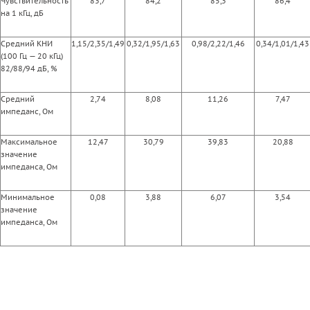
Чувствительность
83,7
84,2
85,3
86,4
на 1 кГц, дБ
Средний КНИ
1,15/2,35/1,49
0,32/1,95/1,63
0,98/2,22/1,46
0,34/1,01/1,43
(100 Гц — 20 кГц)
82/88/94 дБ, %
Средний
2,74
8,08
11,26
7,47
импеданс, Ом
Максимальное
12,47
30,79
39,83
20,88
значение
импеданса, Ом
Минимальное
0,08
3,88
6,07
3,54
значение
импеданса, Ом