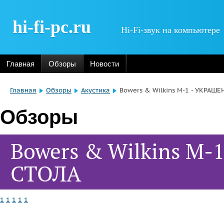
hi-fi-pc.ru
Hi-Fi-звук на компьютере
Главная
Обзоры
Новости
Главная
Обзоры
Акустика
Bowers & Wilkins M-1 - УКРАШ
Обзоры
Bowers & Wilkins M
СТОЛА
1
1
1
1
1