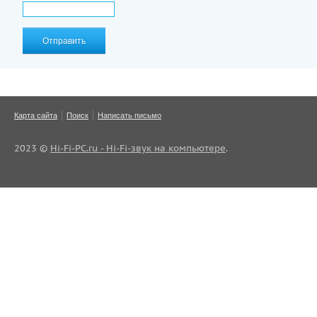
Отправить
Карта сайта
Поиск
Написать письмо
2023 ©
Hi-Fi-PC.ru - Hi-Fi-звук на компьютере
.