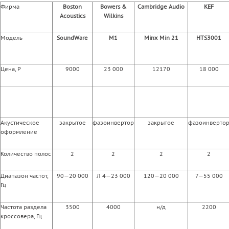
Фирма
Boston
Bowers &
Cambridge Audio
KEF
Acoustics
Wilkins
Модель
SoundWare
M1
Minx Min 21
HTS3001
Цена, Р
9000
23 000
12170
18 000
Акустическое
закрытое
фазоинвертор
закрытое
фазоинверто
оформление
Количество полос
2
2
2
2
Диапазон частот,
90—20 000
Л 4—23 000
120—20 000
7—55 000
Гц
Частота раздела
3500
4000
н/д
2200
кроссовера, Гц