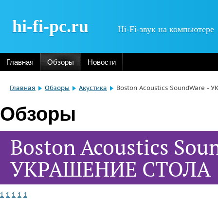
hi-fi-pc.ru
Hi-Fi-звук на компьютере
Главная
Обзоры
Новости
Главная
Обзоры
Акустика
Boston Acoustics SoundWare -
Обзоры
Boston Acoustics Sou
УКРАШЕНИЕ СТОЛА
1
1
1
1
1