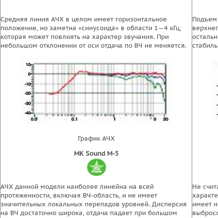
Средняя линия АЧХ в целом имеет горизонтальное
Подъем 
положение, но заметна «синусоида» в области 1—4 кГц,
верхнег
которая может повлиять на характер звучания. При
остальн
небольшом отклонении от оси отдача по ВЧ не меняется.
стабиль
График АЧХ
МК Sound М-5
АЧХ данной модели наиболее линейна на всей
Не счит
протяженности, включая ВЧ-область, и не имеет
характе
значительных локальных перепадов уровней. Дисперсия
имеет н
на ВЧ достаточно широка, отдача падает при большом
выбросо