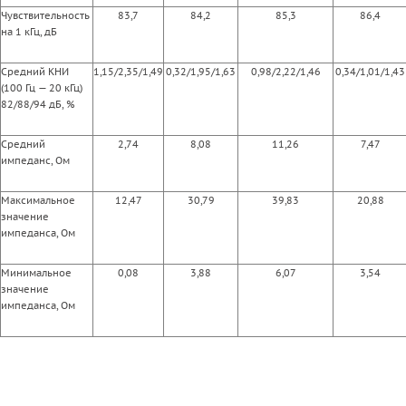
Чувствительность
83,7
84,2
85,3
86,4
на 1 кГц, дБ
Средний КНИ
1,15/2,35/1,49
0,32/1,95/1,63
0,98/2,22/1,46
0,34/1,01/1,43
(100 Гц — 20 кГц)
82/88/94 дБ, %
Средний
2,74
8,08
11,26
7,47
импеданс, Ом
Максимальное
12,47
30,79
39,83
20,88
значение
импеданса, Ом
Минимальное
0,08
3,88
6,07
3,54
значение
импеданса, Ом