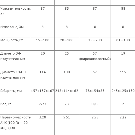
Чувствительность,
87
85
87
88
дБ
Импеданс, Ом
8
8
8
8
Мощность, Вт
15—100
20—100
25—200
01—100
Диаметр ВЧ-
20
25
57
19
излучателя, мм
(широкополосный)
Диаметр СЧ/НЧ-
114
100
57
115
излучателя, мм
Габариты, мм
157x157x167
248x114x162
78x154x85
245x125x150
Вес, кг
2/22
2,3
0,85
2
Неравномерность
3,28
5,51
2,55
2,22
АЧХ (100 Гц — 20
кГц), +/-ДБ