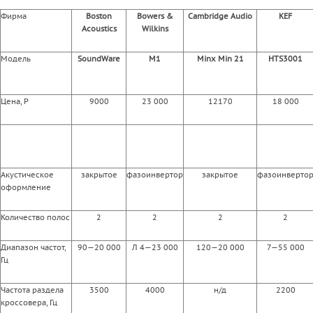
Фирма
Boston
Bowers &
Cambridge Audio
KEF
Acoustics
Wilkins
Модель
SoundWare
M1
Minx Min 21
HTS3001
Цена, Р
9000
23 000
12170
18 000
Акустическое
закрытое
фазоинвертор
закрытое
фазоинверто
оформление
Количество полос
2
2
2
2
Диапазон частот,
90—20 000
Л 4—23 000
120—20 000
7—55 000
Гц
Частота раздела
3500
4000
н/д
2200
кроссовера, Гц