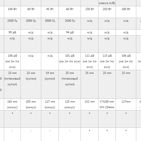
класса А/В)
100 Вт
60 Вт
45 Вт
60 Вт
230 Вт
250 Вт
100 Вт
2500 Гц
2000 Гц
3000 Гц
2500 Гц
н/д
н/д
н/д
99 дБ
н/д
н/д
94 дБ
н/д
н/д
н/д
н/д
н/д
н/д
н/д
н/д
н/д
н/д
106 дБ
н/д
н/д
101 дБ
111 дБ
113 дБ
106 дБ
(на 1м по
(на 1м по оси)
(на 1м по
(на 1м по
(на 1м по
(
оси)
оси)
оси)
оси)
25 мм
25 мм
19 мм
25 мм
25 мм
25 мм
25 мм
ый
(титановый
(купол)
(купол)
(титановый
купол)
купол)
0
165 мм
203 мм
127 мм
125 мм
152 мм
СЧ100 мм
127мм
(
(конус)
(конус)
(конус)
(конус)
НЧ-254мм
-
+
+
+
+
+
+
+
-
-
-
-
+
+
+