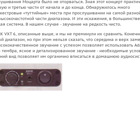
лушивания Моцарта было не оторваться. Зная этот концерт практи
вую и третью части от начала и до конца. Обнаружилось много
ркестровые «туттийные» места при прослушивании на самой разно
высокочастотной части диапазона. И эти искажения, в большинстве
ая система. В нашем случае - звучание на редкость чисто.
RK VXT 6, описанные выше, и мы не преминули их сравнить. Конечн
 диапазон, но при этом нельзя сказать, что середина и верх зам
… Высококачественное звучание с успехом позволяет использовать A
ча тембра, ясное и детализированное звучание - необходимые усло
шний вид позволяет им органично вписаться в домашнюю аудиосис