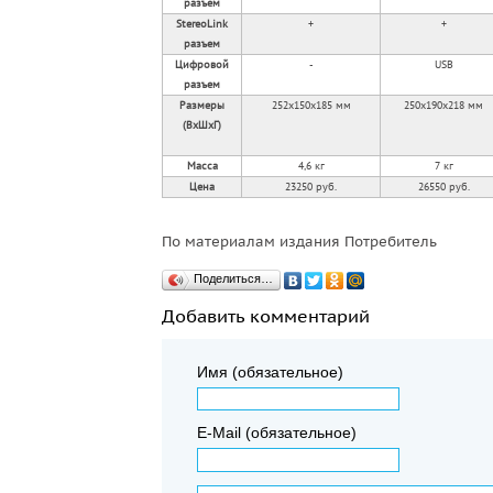
разъем
StereoLink
+
+
разъем
Цифровой
-
USB
разъем
Размеры
252x150x185 мм
250x190x218 мм
(ВхШхГ)
Масса
4,6 кг
7 кг
Цена
23250 руб.
26550 руб.
По материалам издания Потребитель
Поделиться…
Добавить комментарий
Имя (обязательное)
E-Mail (обязательное)