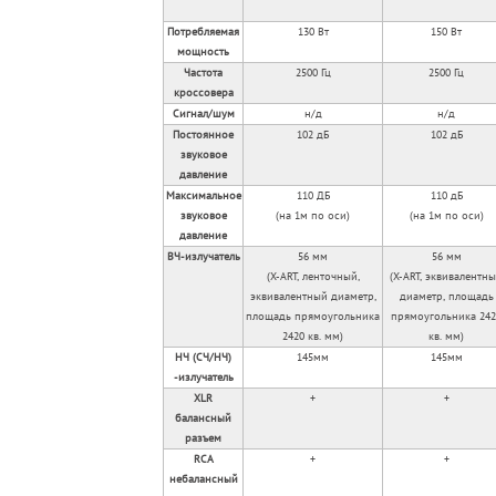
Потребляемая
130 Вт
150 Вт
мощность
Частота
2500 Гц
2500 Гц
кроссовера
Сигнал/шум
н/д
н/д
Постоянное
102 дБ
102 дБ
звуковое
давление
Максимальное
110 ДБ
110 дБ
звуковое
(на 1м по оси)
(на 1м по оси)
давление
ВЧ-излучатель
56 мм
56 мм
(X-ART, ленточный,
(X-ART, эквивалентн
эквивалентный диаметр,
диаметр, площадь
площадь прямоугольника
прямоугольника 242
2420 кв. мм)
кв. мм)
НЧ (СЧ/НЧ)
145мм
145мм
-излучатель
XLR
+
+
балансный
разъем
RCA
+
+
небалансный