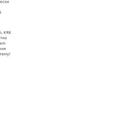
чески
й
о, KRK
етно
dam
вия
тему!