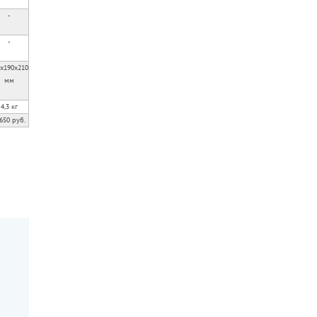
-
-
x190x210
мм
4,3 кг
650 руб.