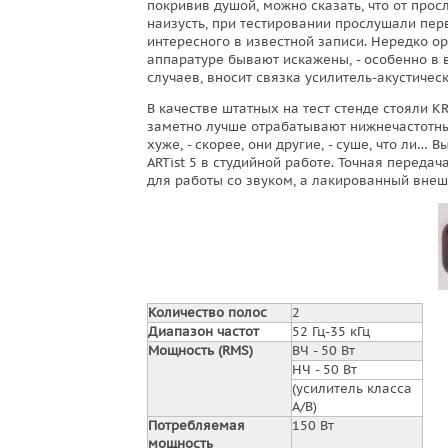
покривив душой, можно сказать, что от прос
наизусть, при тестировании прослушали пер
интересного в известной записи. Нередко о
аппаратуре бывают искажены, - особенно в 
случаев, вносит связка усилитель-акустическ
В качестве штатных на тест стенде стояли K
заметно лучше отрабатывают нижнечастотный
хуже, - скорее, они другие, - суше, что ли
ARTist 5 в студийной работе. Точная переда
для работы со звуком, а лакированный вне
Количество полос
2
Диапазон частот
52 Гц-35 кГц
Мощность (RMS)
ВЧ - 50 Вт
НЧ - 50 Вт
(усилитель класса
А/В)
Потребляемая
150 Вт
мощность