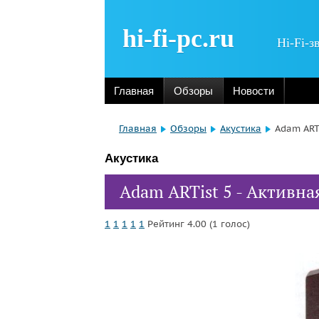
hi-fi-pc.ru
Hi-Fi-з
Главная
Обзоры
Новости
Главная
Обзоры
Акустика
Adam ARTi
Акустика
Adam ARTist 5 - Активна
1
1
1
1
1
Рейтинг 4.00 (1 голос)