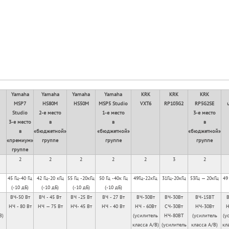
Yamaha
Yamaha
Yamaha
Yamaha
KRK
KRK
KRK
MSP7
HS80M
HS50M
MSP5 Studio
VXT6
RP103G2
RP5G2SE
Studio
2-е место
1-е место
3-е место
3-е место
в
в
в
в
«бюджетной»
«бюджетной»
«бюджетной»
«премиум»
группе
группе
группе
группе
2
2
2
2
2
3
2
45 Гц-40 Гц
42 Гц-20 кГц
55 Гц -20кГц
50 Гц -40к Гц
49Гц-22кГц
31Гц-20кГц
53Гц — 20кГц
49
(-10 дБ)
(-10 дБ)
(-10 дБ)
(-10 дБ)
ВЧ-50 Вт
ВЧ - 45 Вт
ВЧ -25 Вт
ВЧ - 27 Вт
ВЧ-30Вт
ВЧ-30Вт
ВЧ-15ВТ
В
НЧ - 80 Вт
НЧ — 75 Вт
НЧ- 45 Вт
НЧ - 40 Вт
НЧ - 60Вт
СЧ-30Вт
НЧ-30Вт
Н
В)
(усилитель
НЧ-80ВТ
(усилитель
(у
класса А/В)
(усилитель
класса А/В)
кл