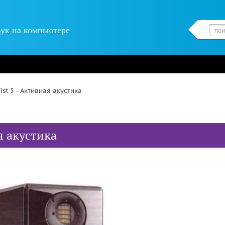
вук на компьютере
st 5 - Активная акустика
я акустика