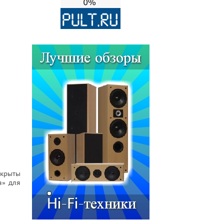
окрыты
а» для