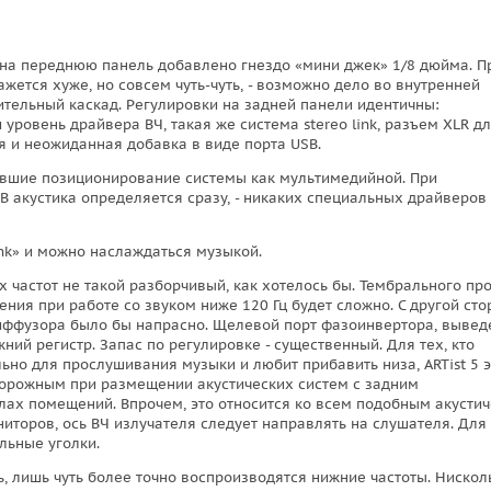
на переднюю панель добавлено гнездо «мини джек» 1/8 дюйма. П
ажется хуже, но совсем чуть-чуть, - возможно дело во внутренней
нительный каскад. Регулировки на задней панели идентичны:
ровень драйвера ВЧ, такая же система stereo link, разъем XLR д
 и неожиданная добавка в виде порта USB.
лившие позиционирование системы как мультимедийной. При
B акустика определяется сразу, - никаких специальных драйверов
ink» и можно наслаждаться музыкой.
их частот не такой разборчивый, как хотелось бы. Тембрального пр
ения при работе со звуком ниже 120 Гц будет сложно. С другой сто
диффузора было бы напрасно. Щелевой порт фазоинвертора, выве
ний регистр. Запас по регулировке - существенный. Для тех, кто
ьно для прослушивания музыки и любит прибавить низа, ARTist 5 э
сторожным при размещении акустических систем с задним
лах помещений. Впрочем, это относится ко всем подобным акусти
торов, ось ВЧ излучателя следует направлять на слушателя. Для 
льные уголки.
ь, лишь чуть более точно воспроизводятся нижние частоты. Нискол