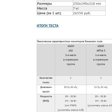
Размеры
250x190x218 мм
Масса
7 кг
Цена (за 1 шт.)
26550 руб.
ИТОГИ ТЕСТА
Технические характеристики мониторов ближнего поля
ADAM
ADAM
А5Х
ARTist 5
2-е место
1-е место
в «премиум»
в «премиум»
группе
группе
Количество
2
2
полос
Диапазон
50 Гц-50 кГц
52 Гц-35 кГц
частот
Мощность
ВЧ - 50 Вт
ВЧ - 50 Вт
(RMS)
НЧ - 50 Вт
НЧ - 50 Вт
(тип PWM)
(усилитель класса А/
(усилитель класса А/В)