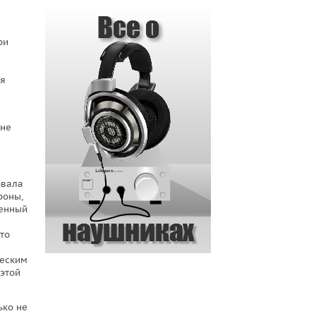
ри
ля
 не
овала
роны,
денный
то
ческим
этой
ько не