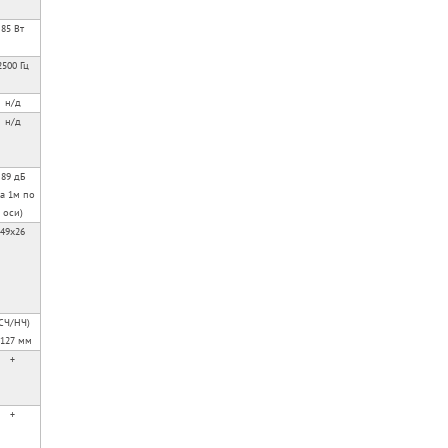
85 Вт
2500 Гц
н/д
н/д
89 дБ
на 1м по
оси)
49x26
СЧ/НЧ)
 127 мм
+
+