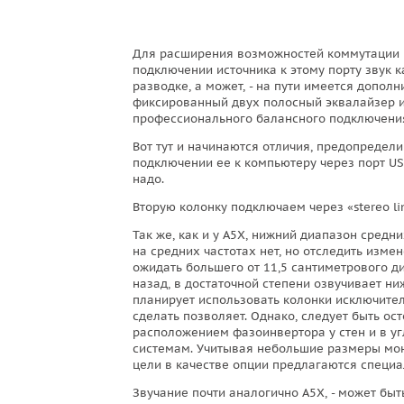
Для расширения возможностей коммутации 
подключении источника к этому порту звук к
разводке, а может, - на пути имеется допол
фиксированный двух полосный эквалайзер и у
профессионального балансного подключения
Вот тут и начинаются отличия, предопреде
подключении ее к компьютеру через порт US
надо.
Вторую колонку подключаем через «stereo l
Так же, как и у А5Х, нижний диапазон средн
на средних частотах нет, но отследить измен
ожидать большего от 11,5 сантиметрового 
назад, в достаточной степени озвучивает ниж
планирует использовать колонки исключител
сделать позволяет. Однако, следует быть о
расположением фазоинвертора у стен и в уг
системам. Учитывая небольшие размеры мони
цели в качестве опции предлагаются специа
Звучание почти аналогично А5Х, - может быт