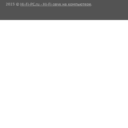
2023 ©
Hi-Fi-PC.ru - Hi-Fi-звук на компьютере
.